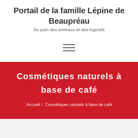
Skip
Portail de la famille Lépine de
to
content
Beaupréau
Du pain des animaux et des logiciels
Afficher/masquer la navigation
Cosmétiques naturels à
base de café
Accueil
Cosmétiques naturels à base de café