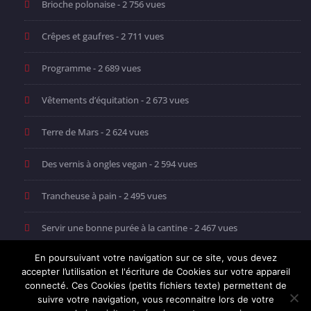
Brioche polonaise
- 2 756 vues
Crêpes et gaufres
- 2 711 vues
Programme
- 2 689 vues
Vêtements d’équitation
- 2 673 vues
Terre de Mars
- 2 624 vues
Des vernis à ongles vegan
- 2 594 vues
Trancheuse à pain
- 2 495 vues
Servir une bonne purée à la cantine
- 2 467 vues
En poursuivant votre navigation sur ce site, vous devez
Vitrine chaude
- 2 410 vues
accepter l’utilisation et l'écriture de Cookies sur votre appareil
connecté. Ces Cookies (petits fichiers texte) permettent de
suivre votre navigation, vous reconnaitre lors de votre