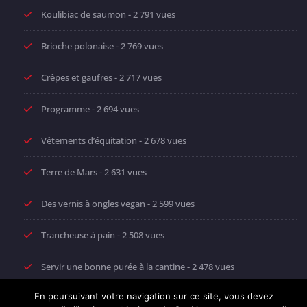
Koulibiac de saumon
- 2 791 vues
Brioche polonaise
- 2 769 vues
Crêpes et gaufres
- 2 717 vues
Programme
- 2 694 vues
Vêtements d’équitation
- 2 678 vues
Terre de Mars
- 2 631 vues
Des vernis à ongles vegan
- 2 599 vues
Trancheuse à pain
- 2 508 vues
Servir une bonne purée à la cantine
- 2 478 vues
En poursuivant votre navigation sur ce site, vous devez
Vitrine chaude
- 2 420 vues