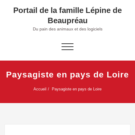
Skip
Portail de la famille Lépine de
to
content
Beaupréau
Du pain des animaux et des logiciels
Afficher/masquer la navigation
Paysagiste en pays de Loire
Accueil
Paysagiste en pays de Loire