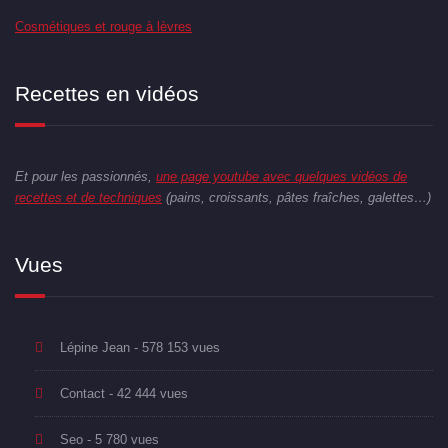
Cosmétiques et rouge à lèvres
Recettes en vidéos
Et pour les passionnés,
une page youtube avec quelques vidéos de
recettes et de techniques
(pains, croissants, pâtes fraîches, galettes…)
Vues
Lépine Jean
- 578 153 vues
Contact
- 42 444 vues
Seo
- 5 780 vues