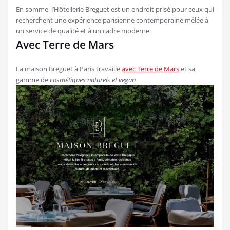
En somme, l’Hôtellerie Breguet est un endroit prisé pour ceux qui
recherchent une expérience parisienne contemporaine mêlée à
un service de qualité et à un cadre moderne.
Avec Terre de Mars
La maison Breguet à Paris travaille
avec Terre de Mars
et sa
gamme de
cosmétiques naturels et vegan